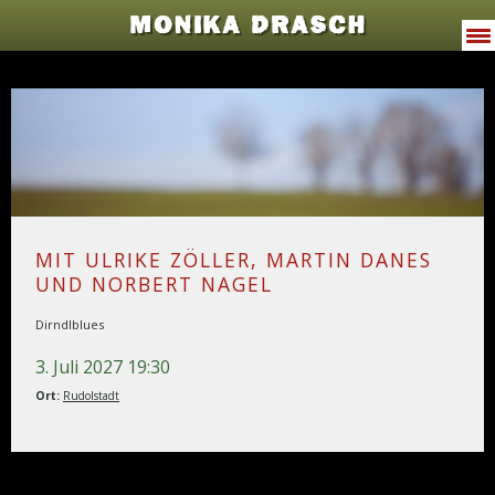
MONIKA DRASCH
VITA
PROGRAMME
JODELWAHNSINN
MUSIK
MIT ULRIKE ZÖLLER, MARTIN DANES
UND NORBERT NAGEL
TERMINE
Dirndlblues
PRESSE
3. Juli 2027 19:30
GALERIE
Ort:
Rudolstadt
KONTAKT