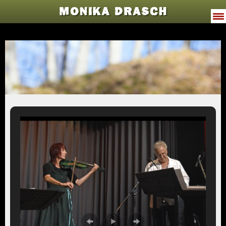
MONIKA DRASCH
VITA
PROGRAMME
JODELWAHNSINN
MUSIK
TERMINE
PRESSE
GALERIE
KONTAKT