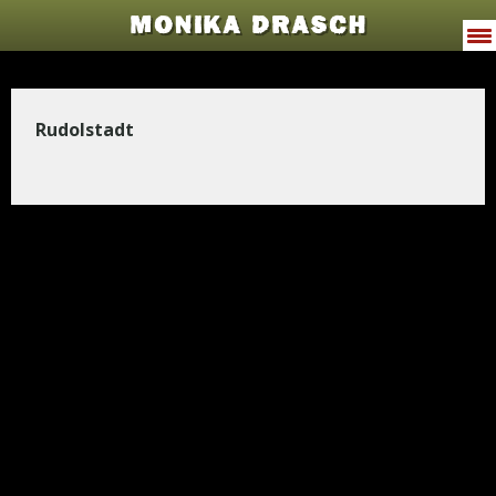
MONIKA DRASCH
VITA
Rudolstadt
PROGRAMME
JODELWAHNSINN
MUSIK
TERMINE
PRESSE
GALERIE
KONTAKT