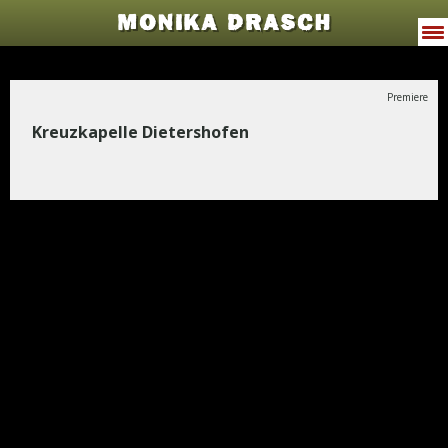
MONIKA DRASCH
VITA
Premiere
PROGRAMME
Kreuzkapelle Dietershofen
JODELWAHNSINN
MUSIK
TERMINE
PRESSE
GALERIE
KONTAKT