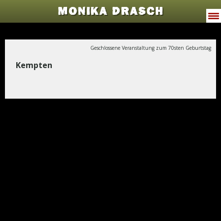
MONIKA DRASCH
VITA
Geschlossene Veranstaltung zum 70sten Geburtstag
PROGRAMME
Kempten
JODELWAHNSINN
MUSIK
TERMINE
PRESSE
GALERIE
KONTAKT