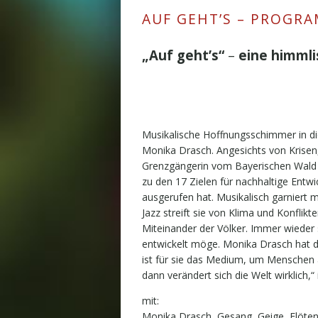
AUF GEHT’S – PROGR
„Auf geht’s“
–
eine himml
Musikalische Hoffnungsschimmer in d
Monika Drasch. Angesichts von Krisen
Grenzgängerin vom Bayerischen Wald 
zu den 17 Zielen für nachhaltige Entwi
ausgerufen hat. Musikalisch garniert m
Jazz streift sie von Klima und Konfli
Miteinander der Völker. Immer wieder
entwickelt möge. Monika Drasch hat 
ist für sie das Medium, um Menschen 
dann verändert sich die Welt wirklich,“
mit:
Monika Drasch, Gesang, Geige, Flöten,