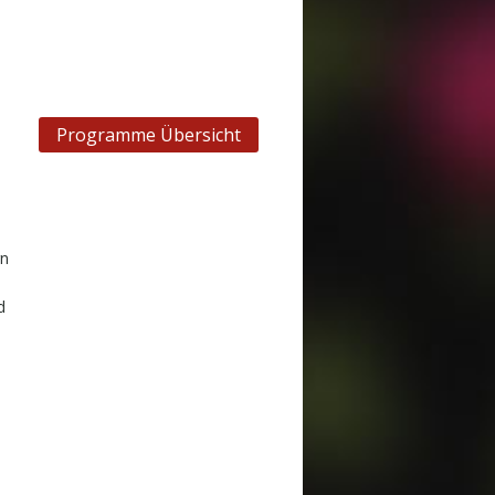
Programme Übersicht
rn
d