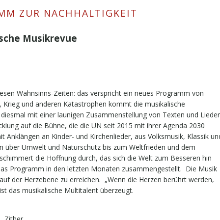
AMM ZUR NACHHALTIGKEIT
ische Musikrevue
iesen Wahnsinns-Zeiten: das verspricht ein neues Programm von
, Krieg und anderen Katastrophen kommt die musikalische
diesmal mit einer launigen Zusammenstellung von Texten und Liede
cklung auf die Bühne, die die UN seit 2015 mit ihrer Agenda 2030
it Anklängen an Kinder- und Kirchenlieder, aus Volksmusik, Klassik un
kten über Umwelt und Naturschutz bis zum Weltfrieden und dem
 schimmert die Hoffnung durch, das sich die Welt zum Besseren hin
das Programm in den letzten Monaten zusammengestellt. Die Musik
auf der Herzebene zu erreichen. „Wenn die Herzen berührt werden,
 ist das musikalische Multitalent überzeugt.
 Zither