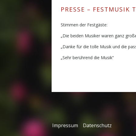
PRESSE – FESTMUSIK 
Stimmen der Festgäste:
„Die beiden Musiker waren ganz große
„Danke für die tolle Musik und die pa
„Sehr berührend die Musik“
Impressum
Datenschutz